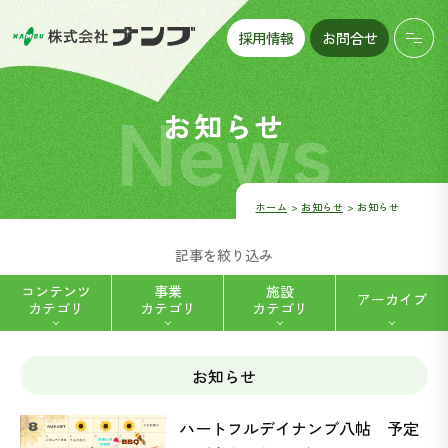
採用情報
お問合せ
News
お知らせ
ホーム
お知らせ
お知らせ
記事を絞り込み
コンテンツ
事業
施設
アーカイブ
カテゴリ
カテゴリ
カテゴリ
お知らせ
ハートフルデイナンブ八帖 (5)
福祉用具レンタル・販売 (2)
ハートフルデイナンブ八帖 予定