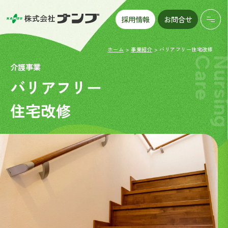
採用情報
お問合せ
ホーム
事業紹介
バリアフリー住宅改修
Care
Nursi
介護事業
バ
リ
ア
フ
リ
ー
住
宅
改
修