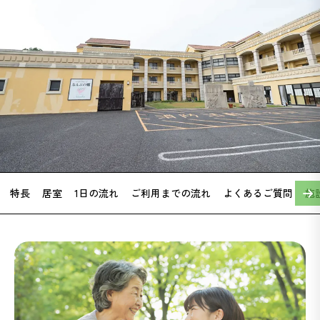
特長
居室
1日の流れ
ご利用までの流れ
よくあるご質問
施