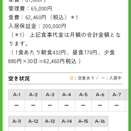
管理費：65,000円
食費：62,460円（税込）
＊
1
入居保証金：200,000円
（＊1） 上記食事代金は月額の合計金額とな
ります。
（ 1食あたり朝食432円、昼食770円、夕食
880円×30日=62,460円税込 ）
空き状況
空
: 空室あり
ー
: 入居中
A-1
A-2
A-3
A-4
A-5
A-6
A-7
A-11
A-12
A-13
A-14
A-15
A-16