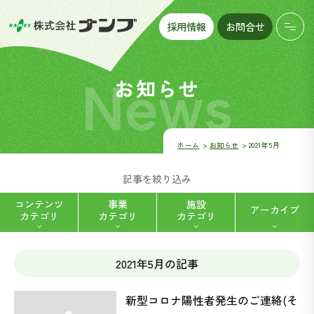
採用情報
お問合せ
News
お知らせ
ホーム
お知らせ
2021年5月
記事を絞り込み
コンテンツ
事業
施設
アーカイブ
カテゴリ
カテゴリ
カテゴリ
2021年5月の記事
ハートフルデイナンブ八帖 (5)
福祉用具レンタル・販売 (2)
新型コロナ陽性者発生のご連絡(そ