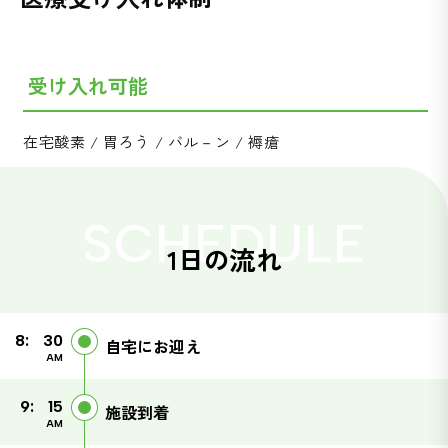
受け入れ可能
在宅酸素 / 胃ろう / バル－ン / 褥瘡
SCHEDULE
1日の流れ
8:
30
自宅にお迎え
AM
9:
15
施設到着
AM