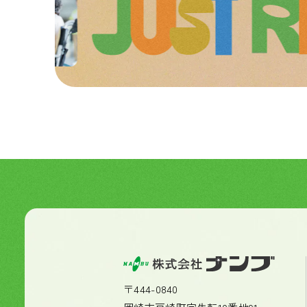
〒444-0840