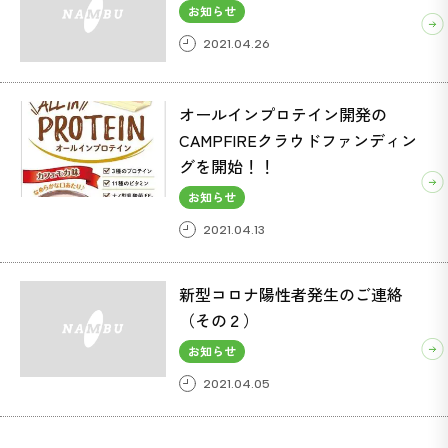
お知らせ
2021.04.26
ACSIVE(アクシブ) (37)
ボンベ楽(ラック) (1)
オールインプロテイン開発の
CAMPFIREクラウドファンディン
グを開始！！
お知らせ
2021.04.13
新型コロナ陽性者発生のご連絡
（その２）
お知らせ
2021.04.05