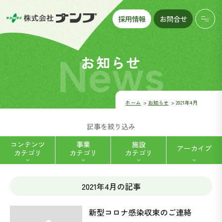
採用情報
お問合せ
News
お知らせ
ホーム
お知らせ
2021年4月
記事を絞り込み
コンテンツ
事業
施設
アーカイブ
カテゴリ
カテゴリ
カテゴリ
2021年4月の記事
ハートフルデイナンブ八帖 (5)
福祉用具レンタル・販売 (2)
新型コロナ感染収束のご連絡