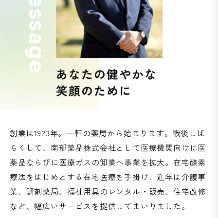
e
s
s
a
g
e
あなたの健やかな
笑顔のために
創業は1923年。一軒の薬局から始まります。
戦後しば
らくして、南部薬品株式会社として医療機関向けに医
薬品ならびに医療ガスの卸業へ事業を拡大。在宅酸素
療法をはじめとする在宅医療を手掛け、近年は介護事
業、調剤薬局、福祉用具のレンタル・販売、住宅改修
など、幅広いサービスを提供してまいりました。