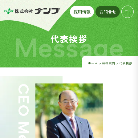
採用情報
お問合せ
Message
代表挨拶
ホーム
会社案内
代表挨拶
C
E
O
M