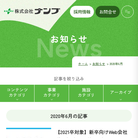
採用情報
お問合せ
News
お知らせ
ホーム
お知らせ
2020年6月
記事を絞り込み
コンテンツ
事業
施設
アーカイブ
カテゴリ
カテゴリ
カテゴリ
2020年6月の記事
ハートフルデイナンブ八帖 (5)
福祉用具レンタル・販売 (2)
【2021卒対象】新卒向けWeb会社