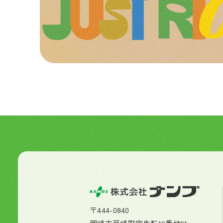
〒444-0840