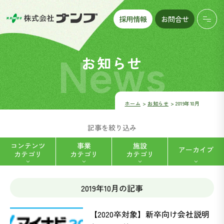
採用情報
お問合せ
News
お知らせ
ホーム
お知らせ
2019年10月
記事を絞り込み
コンテンツ
事業
施設
アーカイブ
カテゴリ
カテゴリ
カテゴリ
2019年10月の記事
ハートフルデイナンブ八帖 (5)
福祉用具レンタル・販売 (2)
【2020卒対象】新卒向け会社説明