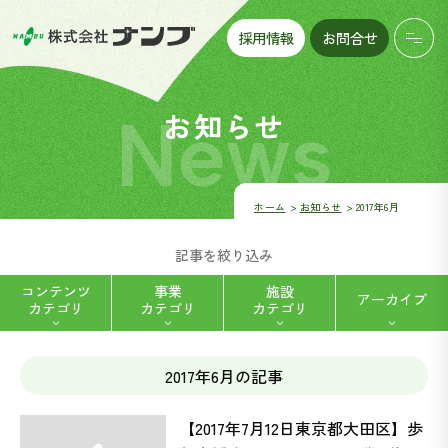
採用情報
お問合せ
News
お知らせ
ホーム
お知らせ
2017年6月
記事を絞り込み
コンテンツ
事業
施設
アーカイブ
カテゴリ
カテゴリ
カテゴリ
2017年6月の記事
ハートフルデイナンブ八帖 (5)
福祉用具レンタル・販売 (2)
【2017年7月12日東京都大田区】歩