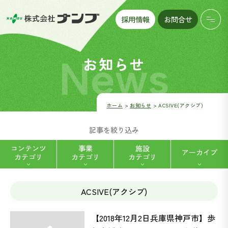
採用情報
お問合せ
News
お知らせ
ホーム
お知らせ
ACSIVE(アクシブ)
記事を絞り込み
コンテンツ
事業
施設
アーカイブ
カテゴリ
カテゴリ
カテゴリ
ACSIVE(アクシブ)
ハートフルデイナンブ八帖 (5)
福祉用具レンタル・販売 (2)
【2018年12月2日兵庫県神戸市】歩