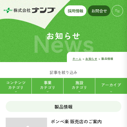
採用情報
お問合せ
News
お知らせ
ホーム
お知らせ
製品情報
記事を絞り込み
コンテンツ
事業
施設
アーカイブ
カテゴリ
カテゴリ
カテゴリ
製品情報
ハートフルデイナンブ八帖 (5)
福祉用具レンタル・販売 (2)
ボンベ楽 販売店のご案内