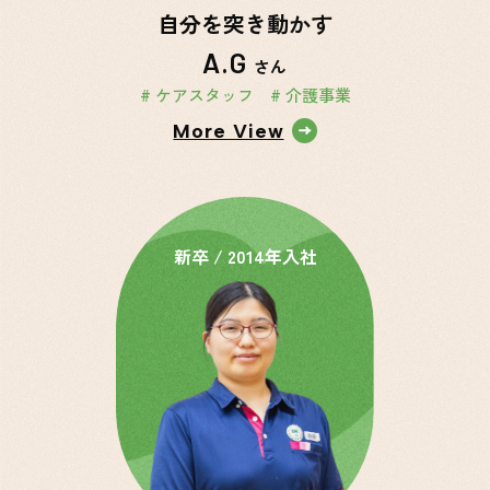
自分を突き動かす
A.G
さん
事業カテゴリーから絞る
# ケアスタッフ
# 介護事業
介護事業
More View
ケアスタッフ
ケアマネジャー
医療事業
クラーク（調剤事
新卒 / 2014年入社
看護師
務）
営業
薬剤師
総務
営業事務
検索
検索条件を解除