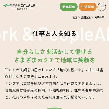
新卒採用
中途採用
TOP
採用TOP
先輩の声
 & People
Abo
仕事と人を知る
自分らしさを
活かして働ける
さまざまカタチで
地域に笑顔を
私たちが笑顔をお届けしている「地域の皆さま」の中には
当
然社員やその家族も含まれます。
ナンブでは笑顔を絶やさず前向きに自己成長できるように、
資格取得支援制度の採用、各種社員割引、託児所費用補助な
ど、
社員の公私を考えた福利厚生を取り揃えています。